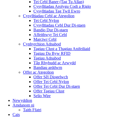
Tei Cebl Baner (Tag Tu Allan)
Cysylltiadau Arolygu Codi a Rigio
Cysylltiadau Tag Twll Ewro
Cysylltiadau Cebl ac Ategolion
Tei Cebl Nylon
Cysylltiadau Cebl Dur Di-staen
Bandio Dur Di-staen
Affeithwyr Tei Cebl
Marciwr Cebl
Cynhyrchion Adnabod
Tagiau Clust a Thagiau Anifeiliaid
Tagiau Da Byw RFID
Tagiau Adnabod
Tâp Rhybudd ac Arwydd
Bandiau arddwrn
Offer ac Ategolion
Offer Sêl Diogelwch
Offer Tei Cebl Nylon
Offer Tei Cebl Dur Di-staen
Offer Tagiau Clust
Selio Wire
Newyddion
Amdanom ni
Taith Ffatri
Cais