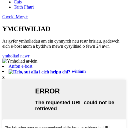
Cais
Taith Ffatri
Gweld Mwy+
YMCHWILIAD
Ar gyfer ymholiadau am ein cynnyrch neu restr brisiau, gadewch
eich e-bost atom a byddwn mewn cysylltiad o fewn 24 awr.
ymholiad nawr
Anfon e-bost
william
x