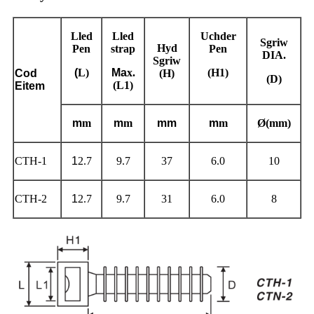
Lled
Lled
Uchder
Sgriw
Hyd
Pen
strap
Pen
DIA.
Sgriw
(
L)
Ma
x.
(H1)
Cod
(H)
(D)
(L1)
Eitem
m
m
m
m
mm
m
m
Ø(mm)
CTH-1
1
2.7
9.7
37
6.0
10
CTH-2
1
2.7
9.7
31
6.0
8