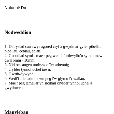
Naturiol
/ Du
Nodweddion
1. Datrysiad cau awyr agored cryf a gwydn ar gyfer pibellau,
pibellau, ceblau, ac ati.
2. Gosodiad syml - mae'r peg wedi'i forthwylio'n syml i mewn i
dwll 6mm - 10mm.
3. Nid oes angen unrhyw offer arbennig.
4. cryfder tynnol uchel iawn.
5. Gwrth-dywydd.
6. Wedi'i adeiladu mewn peg i'w glymu i'r waliau.
7. Mae'r peg lamellar yn sicrhau cryfder tynnol uchel a
gwydnwch.
Manylebau