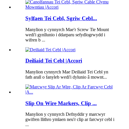
Sylfaen Tei Cebl, Sgriw Cebl...
Manylion y cynnyrch Mae'r Screw Tie Mount
wedi'i gynllunio i ddarparu sefydlogrwydd i
wifren b ...
Deiliaid Tei Cebl |Accori
Manylion cynnyrch Mae Deiliaid Tei Cebl yn
fath arall o fanyleb wedi'i dylunio â mownt...
Slip On Wire Markers, Clip ...
Manylion y cynnyrch Defnyddir y marcwyr
gwifren llithro ymlaen neu'r clip ar farcwyr cebl i
...