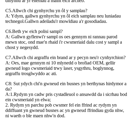
dibynnu ar yr eitemau a maint eich archeb.
C5.Allwch chi gynhyrchu yn ôl y samplau?
A: Ydym, gallwn gynhyrchu yn ôl eich samplau neu luniadau
technegol.Gallwn adeiladu'r mowldiau a'r gosodiadau.
C6.Beth yw eich polisi sampl?
A: Gallwn gyflenwi'r sampl os oes gennym ni rannau parod
mewn stoc, ond mae'n rhaid i'r cwsmeriaid dalu cost y sampl a
chost y negesydd.
C7.Allwch chi argraffu ein brand ar y pecyn neu'r cynhyrchion?
A: Oes, mae gennym ni 10 mlynedd o brofiad OEM, gellir
gwneud logo cwsmeriaid trwy laser, ysgythru, boglynnog,
argraffu trosglwyddo ac ati.
C8: Sut ydych chi'n gwneud ein busnes yn berthynas hirdymor a
da?
A:1.Rydym yn cadw pris cystadleuol o ansawdd da i sicrhau bod
ein cwsmeriaid yn elwa;
2. Rydym yn parchu pob cwsmer fel ein ffrind ac rydym yn
ddiffuant yn gwneud busnes ac yn gwneud ffrindiau gyda nhw,
ni waeth o ble maen nhw'n dod.