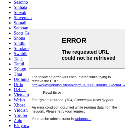
Sesotho
Sinhala
Slovak
Slovenian
Somali
Samoan
Scots Gaelic
Shona
Sindhi
Sundanese
Swahili
Tajik
Tamil
Telugu
Thai
Ukrainian
Urdu
Uzbek
Vietnamese
Welsh
Xhosa
Yiddish
Yoruba
Zulu
Kinyarwanda