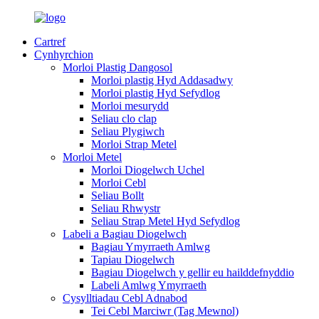
Cartref
Cynhyrchion
Morloi Plastig Dangosol
Morloi plastig Hyd Addasadwy
Morloi plastig Hyd Sefydlog
Morloi mesurydd
Seliau clo clap
Seliau Plygiwch
Morloi Strap Metel
Morloi Metel
Morloi Diogelwch Uchel
Morloi Cebl
Seliau Bollt
Seliau Rhwystr
Seliau Strap Metel Hyd Sefydlog
Labeli a Bagiau Diogelwch
Bagiau Ymyrraeth Amlwg
Tapiau Diogelwch
Bagiau Diogelwch y gellir eu hailddefnyddio
Labeli Amlwg Ymyrraeth
Cysylltiadau Cebl Adnabod
Tei Cebl Marciwr (Tag Mewnol)