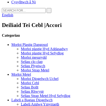
Cysylltwch â Ni
English
Deiliaid Tei Cebl |Accori
Categorïau
Morloi Plastig Dangosol
Morloi plastig Hyd Addasadwy
Morloi plastig Hyd Sefydlog
Morloi mesurydd
Seliau clo clap
Seliau Plygiwch
Morloi Strap Metel
Morloi Metel
Morloi Diogelwch Uchel
Morloi Cebl
Seliau Bollt
Seliau Rhwystr
Seliau Strap Metel Hyd Sefydlog
Labeli a Bagiau Diogelwch
Labeli Amlwg Ymyrraeth