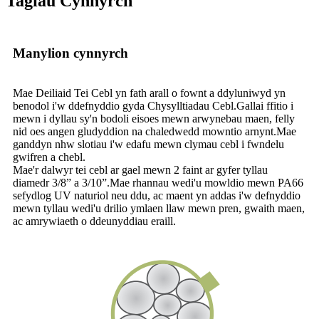
Tagiau Cynnyrch
Manylion cynnyrch
Mae Deiliaid Tei Cebl yn fath arall o fownt a ddyluniwyd yn
benodol i'w ddefnyddio gyda Chysylltiadau Cebl.Gallai ffitio i
mewn i dyllau sy'n bodoli eisoes mewn arwynebau maen, felly
nid oes angen gludyddion na chaledwedd mowntio arnynt.Mae
ganddyn nhw slotiau i'w edafu mewn clymau cebl i fwndelu
gwifren a chebl.
Mae'r dalwyr tei cebl ar gael mewn 2 faint ar gyfer tyllau
diamedr 3/8” a 3/10”.Mae rhannau wedi'u mowldio mewn PA66
sefydlog UV naturiol neu ddu, ac maent yn addas i'w defnyddio
mewn tyllau wedi'u drilio ymlaen llaw mewn pren, gwaith maen,
ac amrywiaeth o ddeunyddiau eraill.