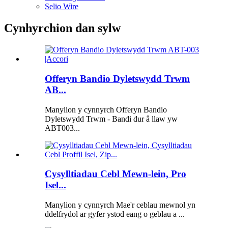
Selio Wire
Cynhyrchion dan sylw
Offeryn Bandio Dyletswydd Trwm
AB...
Manylion y cynnyrch Offeryn Bandio
Dyletswydd Trwm - Bandi dur â llaw yw
ABT003...
Cysylltiadau Cebl Mewn-lein, Pro
Isel...
Manylion y cynnyrch Mae'r ceblau mewnol yn
ddelfrydol ar gyfer ystod eang o geblau a ...