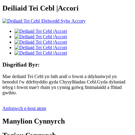
Deiliaid Tei Cebl |Accori
Disgrifiad Byr:
Mae deiliaid Tei Cebl yn fath arall o fownt a ddyluniwyd yn
benodol i'w ddefnyddio gyda Chysylltiadau Cebl.Gyda dyluniad
tebyg i fownt mae'r rhain yn cynnig golwg finimalaidd a ffitiad
gwthio.
Anfonwch e-bost atom
Manylion Cynnyrch