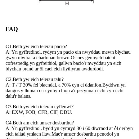
FAQ
C1.Beth yw eich telerau pacio?
A: Yn gyffredinol, rydym yn pacio ein nwyddau mewn blychau
gwyn niwtral a chartonau brown.Os oes gennych batent
cofrestredig yn gyfreithiol, gallwn bacio'r nwyddau yn eich
blychau brand ar ôl cael eich llythyrau awdurdodi.
C2.Beth yw eich telerau talu?
A: T / T 30% fel blaendal, a 70% cyn ei ddanfon.Byddwn yn
dangos y lluniau o'r cynhyrchion a'r pecynnau i chi cyn i chi
dalu'r balans.
C3.Beth yw eich telerau cyflenwi?
A: EXW, FOB, CFR, CIF, DDU.
C4.Beth am eich amser dosbarthu?
A: Yn gyffredinol, bydd yn cymryd 30 i 60 diwrnod ar ôl derbyn
eich taliad ymlaen llaw.Mae'r amser dosbarthu penodol yn