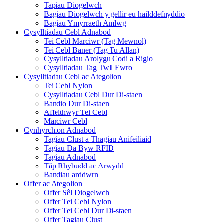
Tapiau Diogelwch
Bagiau Diogelwch y gellir eu hailddefnyddio
Bagiau Ymyrraeth Amlwg
Cysylltiadau Cebl Adnabod
Tei Cebl Marciwr (Tag Mewnol)
Tei Cebl Baner (Tag Tu Allan)
Cysylltiadau Arolygu Codi a Rigio
Cysylltiadau Tag Twll Ewro
Cysylltiadau Cebl ac Ategolion
Tei Cebl Nylon
Cysylltiadau Cebl Dur Di-staen
Bandio Dur Di-staen
Affeithwyr Tei Cebl
Marciwr Cebl
Cynhyrchion Adnabod
Tagiau Clust a Thagiau Anifeiliaid
Tagiau Da Byw RFID
Tagiau Adnabod
Tâp Rhybudd ac Arwydd
Bandiau arddwrn
Offer ac Ategolion
Offer Sêl Diogelwch
Offer Tei Cebl Nylon
Offer Tei Cebl Dur Di-staen
Offer Tagiau Clust