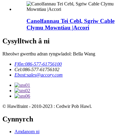
Canolfannau Tei Cebl, Sgriw Cable
Clymu Mowntiau |Accori
Cysylltwch â ni
Rheolwr gwerthu adran ryngwladol: Bella Wang
Ffôn:
086-577-61756100
Cel:
086-577-61756102
Ebost:
sales@accory.com
© Hawlfraint - 2010-2023 : Cedwir Pob Hawl.
Cynnyrch
Amdanom ni