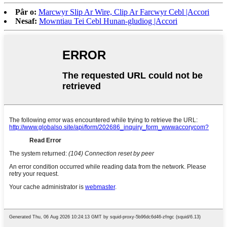
Pâr o:
Marcwyr Slip Ar Wire, Clip Ar Farcwyr Cebl |Accori
Nesaf:
Mowntiau Tei Cebl Hunan-gludiog |Accori