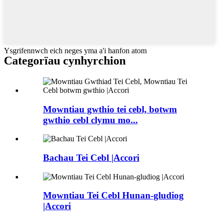
Ysgrifennwch eich neges yma a'i hanfon atom
Categorïau cynhyrchion
Mowntiau gwthio tei cebl, botwm
gwthio cebl clymu mo...
Bachau Tei Cebl |Accori
Mowntiau Tei Cebl Hunan-gludiog
|Accori