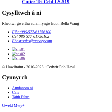
Cutter Tei Cebl LS-519
Cysylltwch â ni
Rheolwr gwerthu adran ryngwladol: Bella Wang
Ffôn:
086-577-61756100
Cel:
086-577-61756102
Ebost:
sales@accory.com
© Hawlfraint - 2010-2023 : Cedwir Pob Hawl.
Cynnyrch
Amdanom ni
Cais
Taith Ffatri
Gweld Mwy+