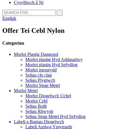
Cysylltwch â Ni
English
Offer Tei Cebl Nylon
Categorïau
Morloi Plastig Dangosol
Morloi plastig Hyd Addasadwy
Morloi plastig Hyd Sefydlog
Morloi mesurydd
Seliau clo clap
Seliau Plygiwch
Morloi Strap Metel
Morloi Metel
Morloi Diogelwch Uchel
Morloi Cebl
Seliau Bollt
Seliau Rhwystr
Seliau Strap Metel Hyd Sefydlog
Labeli a Bagiau Diogelwch
Labeli Amlwg Ymyrraeth