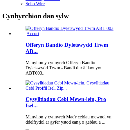
Selio Wire
Cynhyrchion dan sylw
Offeryn Bandio Dyletswydd Trwm
AB...
Manylion y cynnyrch Offeryn Bandio
Dyletswydd Trwm - Bandi dur â llaw yw
ABT003...
Cysylltiadau Cebl Mewn-lein, Pro
Isel...
Manylion y cynnyrch Mae'r ceblau mewnol yn
ddelfrydol ar gyfer ystod eang o geblau a ...