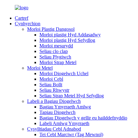
Cartref
Cynhyrchion
Morloi Plastig Dangosol
Morloi plastig Hyd Addasadwy
Morloi plastig Hyd Sefydlog
Morloi mesurydd
Seliau clo clap
Seliau Plygiwch
Morloi Strap Metel
Morloi Metel
Morloi Diogelwch Uchel
Morloi Cebl
Seliau Bollt
Seliau Rhwystr
Seliau Strap Metel Hyd Sefydlog
Labeli a Bagiau Diogelwch
Bagiau Ymyrraeth Amlwg
Tapiau Diogelwch
Bagiau Diogelwch y gellir eu hailddefnyddio
Labeli Amlwg Ymyrraeth
Cysylltiadau Cebl Adnabod
Tei Cebl Marciwr (Tag Mewnol)