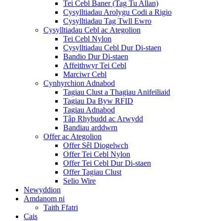
Tei Cebl Baner (Tag Tu Allan)
Cysylltiadau Arolygu Codi a Rigio
Cysylltiadau Tag Twll Ewro
Cysylltiadau Cebl ac Ategolion
Tei Cebl Nylon
Cysylltiadau Cebl Dur Di-staen
Bandio Dur Di-staen
Affeithwyr Tei Cebl
Marciwr Cebl
Cynhyrchion Adnabod
Tagiau Clust a Thagiau Anifeiliaid
Tagiau Da Byw RFID
Tagiau Adnabod
Tâp Rhybudd ac Arwydd
Bandiau arddwrn
Offer ac Ategolion
Offer Sêl Diogelwch
Offer Tei Cebl Nylon
Offer Tei Cebl Dur Di-staen
Offer Tagiau Clust
Selio Wire
Newyddion
Amdanom ni
Taith Ffatri
Cais