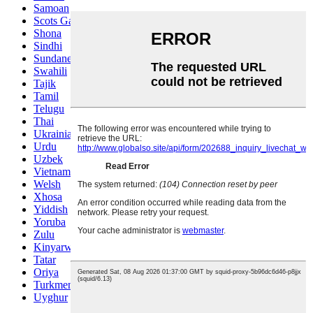
Samoan
Scots Gaelic
Shona
Sindhi
Sundanese
Swahili
Tajik
Tamil
Telugu
Thai
Ukrainian
Urdu
Uzbek
Vietnamese
Welsh
Xhosa
Yiddish
Yoruba
Zulu
Kinyarwanda
Tatar
Oriya
Turkmen
Uyghur