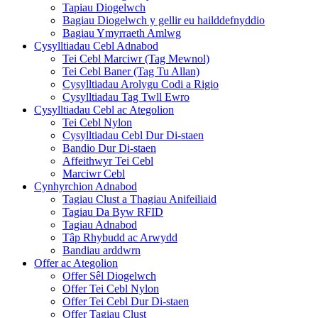
Tapiau Diogelwch
Bagiau Diogelwch y gellir eu hailddefnyddio
Bagiau Ymyrraeth Amlwg
Cysylltiadau Cebl Adnabod
Tei Cebl Marciwr (Tag Mewnol)
Tei Cebl Baner (Tag Tu Allan)
Cysylltiadau Arolygu Codi a Rigio
Cysylltiadau Tag Twll Ewro
Cysylltiadau Cebl ac Ategolion
Tei Cebl Nylon
Cysylltiadau Cebl Dur Di-staen
Bandio Dur Di-staen
Affeithwyr Tei Cebl
Marciwr Cebl
Cynhyrchion Adnabod
Tagiau Clust a Thagiau Anifeiliaid
Tagiau Da Byw RFID
Tagiau Adnabod
Tâp Rhybudd ac Arwydd
Bandiau arddwrn
Offer ac Ategolion
Offer Sêl Diogelwch
Offer Tei Cebl Nylon
Offer Tei Cebl Dur Di-staen
Offer Tagiau Clust