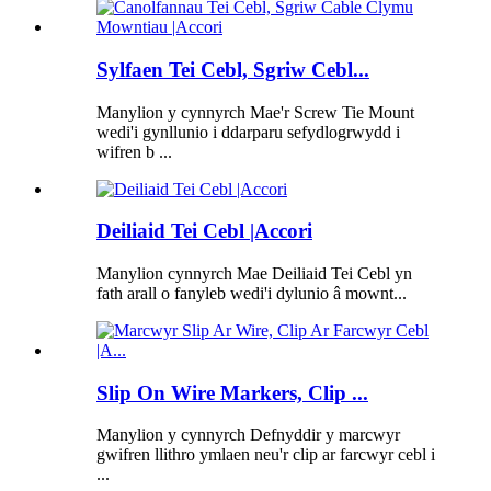
Sylfaen Tei Cebl, Sgriw Cebl...
Manylion y cynnyrch Mae'r Screw Tie Mount
wedi'i gynllunio i ddarparu sefydlogrwydd i
wifren b ...
Deiliaid Tei Cebl |Accori
Manylion cynnyrch Mae Deiliaid Tei Cebl yn
fath arall o fanyleb wedi'i dylunio â mownt...
Slip On Wire Markers, Clip ...
Manylion y cynnyrch Defnyddir y marcwyr
gwifren llithro ymlaen neu'r clip ar farcwyr cebl i
...