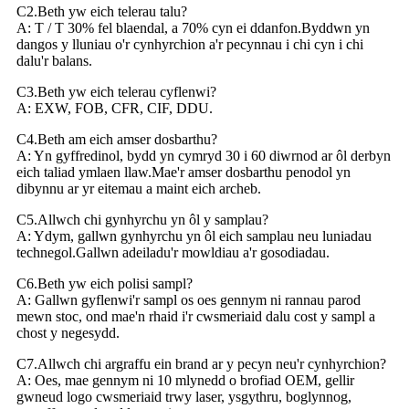
C2.Beth yw eich telerau talu?
A: T / T 30% fel blaendal, a 70% cyn ei ddanfon.Byddwn yn
dangos y lluniau o'r cynhyrchion a'r pecynnau i chi cyn i chi
dalu'r balans.
C3.Beth yw eich telerau cyflenwi?
A: EXW, FOB, CFR, CIF, DDU.
C4.Beth am eich amser dosbarthu?
A: Yn gyffredinol, bydd yn cymryd 30 i 60 diwrnod ar ôl derbyn
eich taliad ymlaen llaw.Mae'r amser dosbarthu penodol yn
dibynnu ar yr eitemau a maint eich archeb.
C5.Allwch chi gynhyrchu yn ôl y samplau?
A: Ydym, gallwn gynhyrchu yn ôl eich samplau neu luniadau
technegol.Gallwn adeiladu'r mowldiau a'r gosodiadau.
C6.Beth yw eich polisi sampl?
A: Gallwn gyflenwi'r sampl os oes gennym ni rannau parod
mewn stoc, ond mae'n rhaid i'r cwsmeriaid dalu cost y sampl a
chost y negesydd.
C7.Allwch chi argraffu ein brand ar y pecyn neu'r cynhyrchion?
A: Oes, mae gennym ni 10 mlynedd o brofiad OEM, gellir
gwneud logo cwsmeriaid trwy laser, ysgythru, boglynnog,