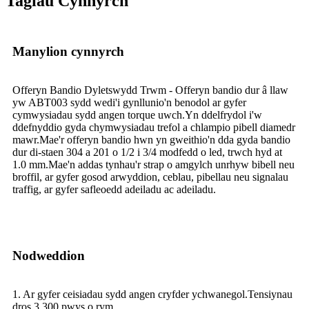
Tagiau Cynnyrch
Manylion cynnyrch
Offeryn Bandio Dyletswydd Trwm - Offeryn bandio dur â llaw
yw ABT003 sydd wedi'i gynllunio'n benodol ar gyfer
cymwysiadau sydd angen torque uwch.Yn ddelfrydol i'w
ddefnyddio gyda chymwysiadau trefol a chlampio pibell diamedr
mawr.Mae'r offeryn bandio hwn yn gweithio'n dda gyda bandio
dur di-staen 304 a 201 o 1/2 i 3/4 modfedd o led, trwch hyd at
1.0 mm.Mae'n addas tynhau'r strap o amgylch unrhyw bibell neu
broffil, ar gyfer gosod arwyddion, ceblau, pibellau neu signalau
traffig, ar gyfer safleoedd adeiladu ac adeiladu.
Nodweddion
1. Ar gyfer ceisiadau sydd angen cryfder ychwanegol.Tensiynau
dros 3,300 pwys o rym.