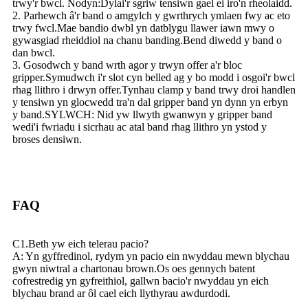
trwy'r bwcl. Nodyn:Dylai'r sgriw tensiwn gael ei iro'n rheolaidd.
2. Parhewch â'r band o amgylch y gwrthrych ymlaen fwy ac eto
trwy fwcl.Mae bandio dwbl yn datblygu llawer iawn mwy o
gywasgiad rheiddiol na chanu banding.Bend diwedd y band o
dan bwcl.
3. Gosodwch y band wrth agor y trwyn offer a'r bloc
gripper.Symudwch i'r slot cyn belled ag y bo modd i osgoi'r bwcl
rhag llithro i drwyn offer.Tynhau clamp y band trwy droi handlen
y tensiwn yn glocwedd tra'n dal gripper band yn dynn yn erbyn
y band.SYLWCH: Nid yw llwyth gwanwyn y gripper band
wedi'i fwriadu i sicrhau ac atal band rhag llithro yn ystod y
broses densiwn.
FAQ
C1.Beth yw eich telerau pacio?
A: Yn gyffredinol, rydym yn pacio ein nwyddau mewn blychau
gwyn niwtral a chartonau brown.Os oes gennych batent
cofrestredig yn gyfreithiol, gallwn bacio'r nwyddau yn eich
blychau brand ar ôl cael eich llythyrau awdurdodi.