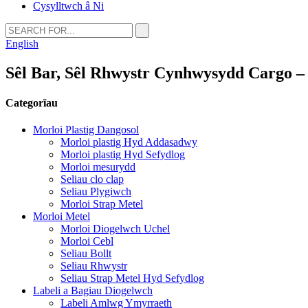
Cysylltwch â Ni
English
Sêl Bar, Sêl Rhwystr Cynhwysydd Cargo 
Categorïau
Morloi Plastig Dangosol
Morloi plastig Hyd Addasadwy
Morloi plastig Hyd Sefydlog
Morloi mesurydd
Seliau clo clap
Seliau Plygiwch
Morloi Strap Metel
Morloi Metel
Morloi Diogelwch Uchel
Morloi Cebl
Seliau Bollt
Seliau Rhwystr
Seliau Strap Metel Hyd Sefydlog
Labeli a Bagiau Diogelwch
Labeli Amlwg Ymyrraeth