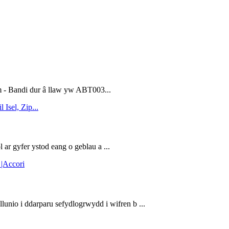
- Bandi dur â llaw yw ABT003...
r gyfer ystod eang o geblau a ...
unio i ddarparu sefydlogrwydd i wifren b ...