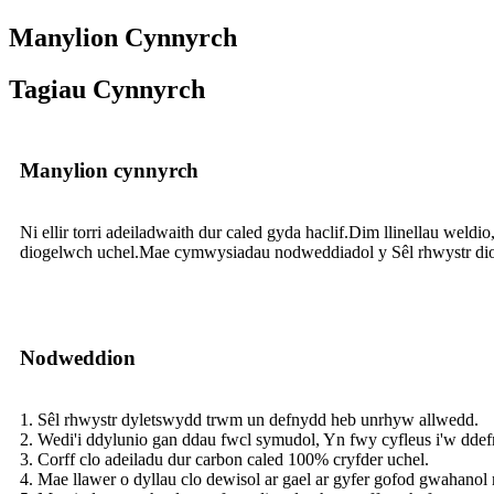
Manylion Cynnyrch
Tagiau Cynnyrch
Manylion cynnyrch
Ni ellir torri adeiladwaith dur caled gyda haclif.Dim llinellau weld
diogelwch uchel.Mae cymwysiadau nodweddiadol y Sêl rhwystr dioge
Nodweddion
1. Sêl rhwystr dyletswydd trwm un defnydd heb unrhyw allwedd.
2. Wedi'i ddylunio gan ddau fwcl symudol, Yn fwy cyfleus i'w dde
3. Corff clo adeiladu dur carbon caled 100% cryfder uchel.
4. Mae llawer o dyllau clo dewisol ar gael ar gyfer gofod gwahanol 