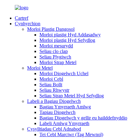
Cartref
Cynhyrchion
Morloi Plastig Dangosol
Morloi plastig Hyd Addasadwy
Morloi plastig Hyd Sefydlog
Morloi mesurydd
Seliau clo clap
Seliau Plygiwch
Morloi Strap Metel
Morloi Metel
Morloi Diogelwch Uchel
Morloi Cebl
Seliau Bollt
Seliau Rhwystr
Seliau Strap Metel Hyd Sefydlog
Labeli a Bagiau Diogelwch
Bagiau Ymyrraeth Amlwg
Tapiau Diogelwch
Bagiau Diogelwch y gellir eu hailddefnyddio
Labeli Amlwg Ymyrraeth
Cysylltiadau Cebl Adnabod
Tei Cebl Marciwr (Tag Mewnol)