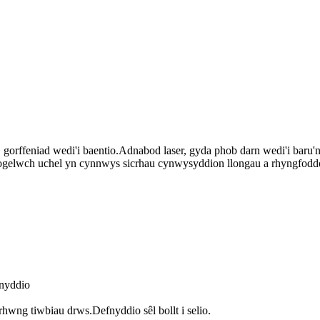
io, gorffeniad wedi'i baentio.Adnabod laser, gyda phob darn wedi'i baru
lwch uchel yn cynnwys sicrhau cynwysyddion llongau a rhyngfoddol.Fe
fnyddio
rhwng tiwbiau drws.Defnyddio sêl bollt i selio.