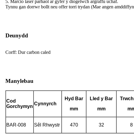
5. Marcio laser parhaol ar gyfer y diogelwch argraffu uchaf.
Tynnu gan dorrwr bollt neu offer torri trydan (Mae angen amddiffyn
Deunydd
Corff: Dur carbon caled
Manylebau
Hyd Bar
Lled y Bar
Trwch
Cod
Cynnyrch
Gorchymyn
mm
mm
m
BAR-008
Sêl Rhwystr
470
32
8