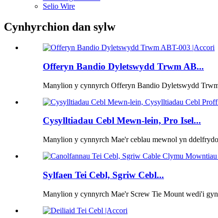
Selio Wire
Cynhyrchion dan sylw
Offeryn Bandio Dyletswydd Trwm AB...
Manylion y cynnyrch Offeryn Bandio Dyletswydd Trwm 
Cysylltiadau Cebl Mewn-lein, Pro Isel...
Manylion y cynnyrch Mae'r ceblau mewnol yn ddelfrydol a
Sylfaen Tei Cebl, Sgriw Cebl...
Manylion y cynnyrch Mae'r Screw Tie Mount wedi'i gynll