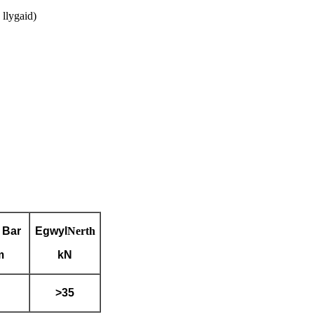
 llygaid)
 Bar
Egwyl
Nerth
m
kN
>35