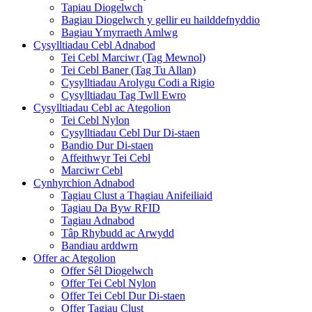
Tapiau Diogelwch
Bagiau Diogelwch y gellir eu hailddefnyddio
Bagiau Ymyrraeth Amlwg
Cysylltiadau Cebl Adnabod
Tei Cebl Marciwr (Tag Mewnol)
Tei Cebl Baner (Tag Tu Allan)
Cysylltiadau Arolygu Codi a Rigio
Cysylltiadau Tag Twll Ewro
Cysylltiadau Cebl ac Ategolion
Tei Cebl Nylon
Cysylltiadau Cebl Dur Di-staen
Bandio Dur Di-staen
Affeithwyr Tei Cebl
Marciwr Cebl
Cynhyrchion Adnabod
Tagiau Clust a Thagiau Anifeiliaid
Tagiau Da Byw RFID
Tagiau Adnabod
Tâp Rhybudd ac Arwydd
Bandiau arddwrn
Offer ac Ategolion
Offer Sêl Diogelwch
Offer Tei Cebl Nylon
Offer Tei Cebl Dur Di-staen
Offer Tagiau Clust