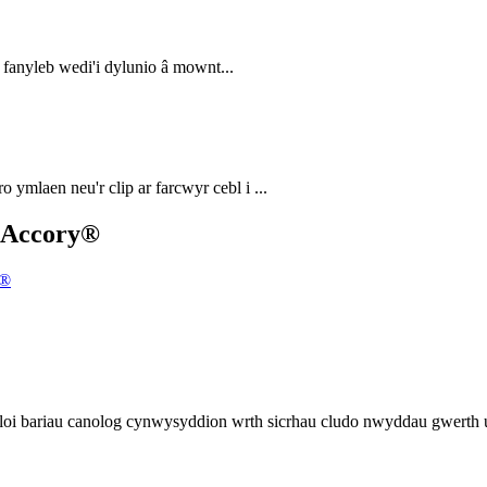
 fanyleb wedi'i dylunio â mownt...
ymlaen neu'r clip ar farcwyr cebl i ...
– Accory®
 gloi bariau canolog cynwysyddion wrth sicrhau cludo nwyddau gwerth 