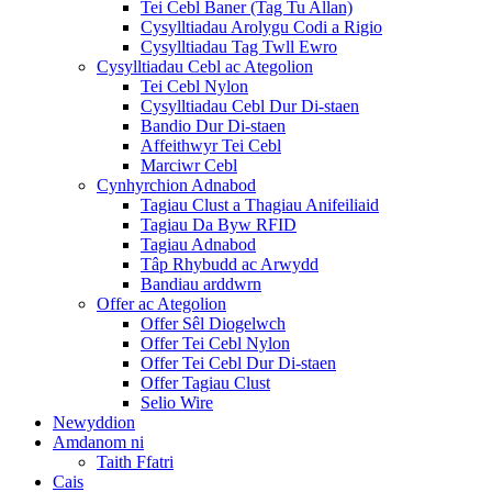
Tei Cebl Baner (Tag Tu Allan)
Cysylltiadau Arolygu Codi a Rigio
Cysylltiadau Tag Twll Ewro
Cysylltiadau Cebl ac Ategolion
Tei Cebl Nylon
Cysylltiadau Cebl Dur Di-staen
Bandio Dur Di-staen
Affeithwyr Tei Cebl
Marciwr Cebl
Cynhyrchion Adnabod
Tagiau Clust a Thagiau Anifeiliaid
Tagiau Da Byw RFID
Tagiau Adnabod
Tâp Rhybudd ac Arwydd
Bandiau arddwrn
Offer ac Ategolion
Offer Sêl Diogelwch
Offer Tei Cebl Nylon
Offer Tei Cebl Dur Di-staen
Offer Tagiau Clust
Selio Wire
Newyddion
Amdanom ni
Taith Ffatri
Cais