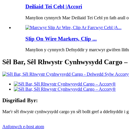
Deiliaid Tei Cebl |Accori
Manylion cynnyrch Mae Deiliaid Tei Cebl yn fath arall o
Slip On Wire Markers, Clip ...
Manylion y cynnyrch Defnyddir y marcwyr gwifren llithro 
Sêl Bar, Sêl Rhwystr Cynhwysydd Cargo 
Disgrifiad Byr:
Mae'r sêl rhwystr cynhwysydd cargo yn sêl bollt gref a ddefnyddir i
Anfonwch e-bost atom