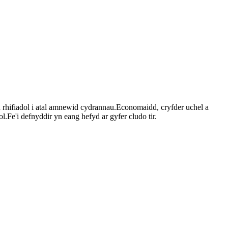
'n rhifiadol i atal amnewid cydrannau.Economaidd, cryfder uchel a
'i defnyddir yn eang hefyd ar gyfer cludo tir.